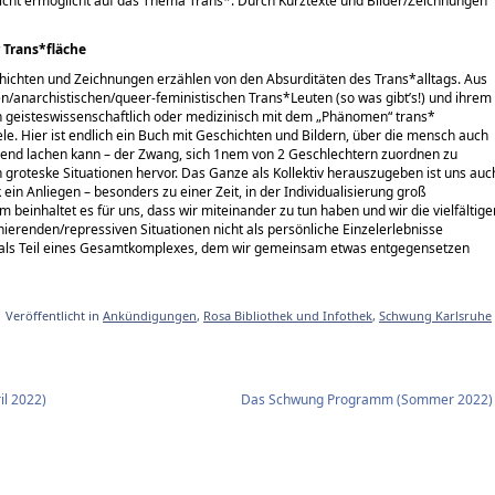
icht ermöglicht auf das Thema Trans*. Durch Kurztexte und Bilder/Zeichnungen
Trans*fläche
chichten und Zeichnungen erzählen von den Absurditäten des Trans*alltags. Aus
n/anarchistischen/queer-feministischen Trans*Leuten (so was gibt’s!) und ihrem
ch geisteswissenschaftlich oder medizinisch mit dem „Phänomen“ trans*
iele. Hier ist endlich ein Buch mit Geschichten und Bildern, über die mensch auch
iend lachen kann – der Zwang, sich 1nem von 2 Geschlechtern zuordnen zu
h groteske Situationen hervor. Das Ganze als Kollektiv herauszugeben ist uns auc
 ein Anliegen – besonders zu einer Zeit, in der Individualisierung groß
 beinhaltet es für uns, dass wir miteinander zu tun haben und wir die vielfältige
ierenden/repressiven Situationen nicht als persönliche Einzelerlebnisse
ls Teil eines Gesamtkomplexes, dem wir gemeinsam etwas entgegensetzen
Veröffentlicht in
Ankündigungen
,
Rosa Bibliothek und Infothek
,
Schwung Karlsruhe
il 2022)
Das Schwung Programm (Sommer 2022)