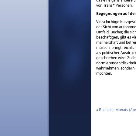
das eine ganz andere S
von Trans* Personen.
Begegnungen auf der 
Vielschichtige Kurzges
der Sicht von autonome
Umfeld. Bücher, die si
beschäftigen, gibt es v
mal herzhaft und befre
müssen, bringt reichlic
als politischer Ausdruck
geschrieben wird. Zudem
normierenden/diskrimin
wahrnehmen, sondern a
möchten.
«
Buch des Monats (Apr