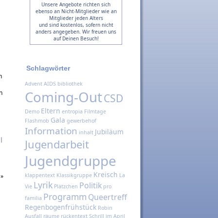
Unsere Angebote richten sich
ebenso an Nicht-Mitglieder wie an
Mitglieder jeden Alters
und sind kostenlos, sofern nicht
anders angegeben. Wir freuen uns
auf Deinen Besuch!
Schlagwörter
h
Advent
AIDS
bibliothek
Coming-Out
n
CSD
Eltern
Demo
entropia
Filmtage
Gala
Flashmob
gewerbehof
Information
Jubiläum
inhalt
|
Jugendarbeit
Jugendgruppe
Kreisch
»
klappentext
Klassikgruppe
La
Lyrik
Politik
Vie
Plätzchen
pro
Programm
Queertreff
familia
Regenbogenfrühstück
Robin
Ausfall
räume
rückentext
Schrill im April