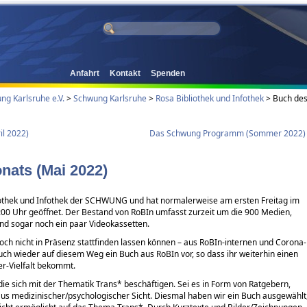
Anfahrt
Kontakt
Spenden
g Karlsruhe e.V.
>
Schwung Karlsruhe
>
Rosa Bibliothek und Infothek
>
Buch de
il 2022)
Das Schwung Programm (Sommer 2022)
nats (Mai 2022)
liothek und Infothek der SCHWUNG und hat normalerweise am ersten Freitag im
:00 Uhr geöffnet. Der Bestand von RoBIn umfasst zurzeit um die 900 Medien,
nd sogar noch ein paar Videokassetten.
och nicht in Präsenz stattfinden lassen können – aus RoBIn-internen und Corona-
uch wieder auf diesem Weg ein Buch aus RoBIn vor, so dass ihr weiterhin einen
er-Vielfalt bekommt.
 die sich mit der Thematik Trans* beschäftigen. Sei es in Form von Ratgebern,
us medizinischer/psychologischer Sicht. Diesmal haben wir ein Buch ausgewählt