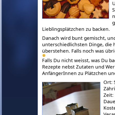
U
S
n
g
Lieblingsplätzchen zu backen.
Danach wird bunt gemischt, und
unterschiedlichsten Dinge, die h
überstehen. Falls noch was übri
Falls Du nicht weisst, was Du ba
Rezepte nebst Zutaten und Werk
AnfängerInnen zu Plätzchen u
Ort:
Zähri
Zeit:
Daue
Kost
Vera