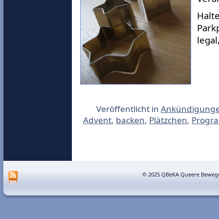
Halte
Park
legal
Veröffentlicht in
Ankündigung
Advent
,
backen
,
Plätzchen
,
Progr
© 2025 QBeKA Queere Bewegu