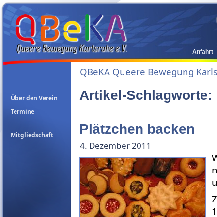
Anfahrt
QBeKA Queere Bewegung Karlsr
Artikel-Schlagworte
Über den Verein
Termine
Plätzchen backen
Mitgliedschaft
4. Dezember 2011
W
n
u
Z
1