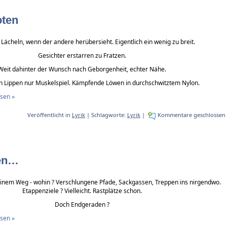
oten
 Lächeln, wenn der andere herübersieht. Eigentlich ein wenig zu breit.
Gesichter erstarren zu Fratzen.
Weit dahinter der Wunsch nach Geborgenheit, echter Nähe.
n Lippen nur Muskelspiel. Kämpfende Löwen in durchschwitztem Nylon.
esen »
Veröffentlicht in
Lyrik
| Schlagworte:
Lyrik
|
Kommentare geschlossen
ten…
inem Weg - wohin ? Verschlungene Pfade, Sackgassen, Treppen ins nirgendwo.
Etappenziele ? Vielleicht. Rastplätze schon.
Doch Endgeraden ?
esen »