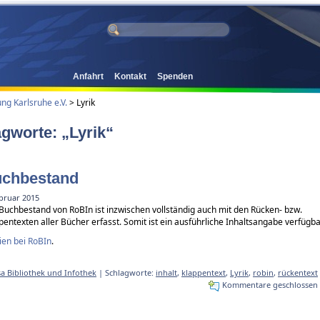
Anfahrt
Kontakt
Spenden
g Karlsruhe e.V.
>
Lyrik
agworte: „Lyrik“
chbestand
ebruar 2015
Buchbestand von RoBIn ist inzwischen vollständig auch mit den Rücken- bzw.
pentexten aller Bücher erfasst. Somit ist ein ausführliche Inhaltsangabe verfügba
en bei RoBIn
.
a Bibliothek und Infothek
| Schlagworte:
inhalt
,
klappentext
,
Lyrik
,
robin
,
rückentext
Kommentare geschlossen