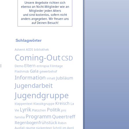
Unsere Angebote richten sich
ebenso an Nicht-Mitglieder wie an
Mitglieder jeden Alters
und sind kostenlos, sofern nicht
anders angegeben. Wir freuen uns
auf Deinen Besuch!
Schlagwörter
Advent
AIDS
bibliothek
Coming-Out
CSD
Eltern
|
Demo
entropia
Filmtage
Gala
Flashmob
gewerbehof
Information
Jubiläum
inhalt
Jugendarbeit
Jugendgruppe
Kreisch
klappentext
Klassikgruppe
La
Lyrik
Politik
Vie
Plätzchen
pro
Programm
Queertreff
familia
Regenbogenfrühstück
Robin
Ausfall
räume
rückentext
Schrill im April