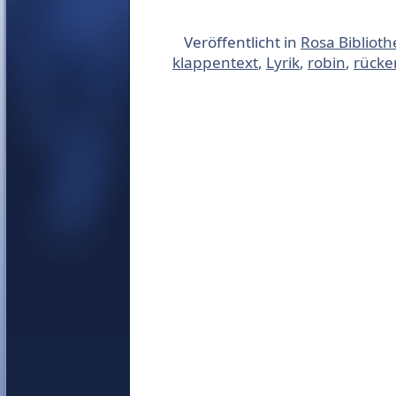
Veröffentlicht in
Rosa Bibliot
klappentext
,
Lyrik
,
robin
,
rücke