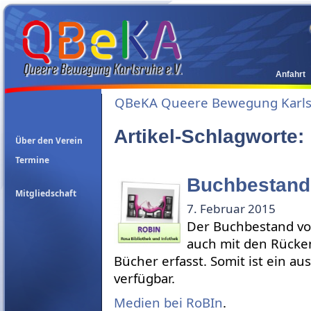
Anfahrt
QBeKA Queere Bewegung Karlsr
Artikel-Schlagworte:
Über den Verein
Termine
Buchbestand
Mitgliedschaft
7. Februar 2015
Der Buchbestand von
auch mit den Rücken
Bücher erfasst. Somit ist ein au
verfügbar.
Medien bei RoBIn
.