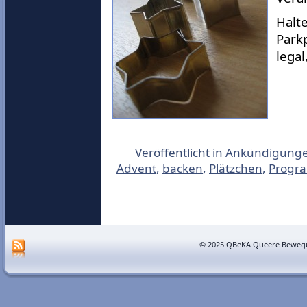
Halte
Park
legal
Veröffentlicht in
Ankündigung
Advent
,
backen
,
Plätzchen
,
Progr
© 2025 QBeKA Queere Bewegu