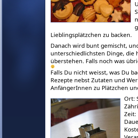
U
S
n
g
Lieblingsplätzchen zu backen.
Danach wird bunt gemischt, und
unterschiedlichsten Dinge, die h
überstehen. Falls noch was übri
Falls Du nicht weisst, was Du ba
Rezepte nebst Zutaten und Werk
AnfängerInnen zu Plätzchen u
Ort:
Zähri
Zeit:
Daue
Kost
Vera