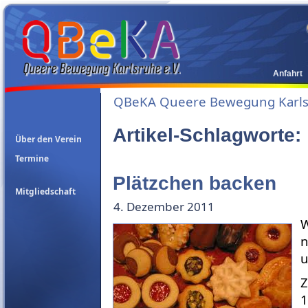
Anfahrt
QBeKA Queere Bewegung Karlsr
Artikel-Schlagworte:
Über den Verein
Termine
Plätzchen backen
Mitgliedschaft
4. Dezember 2011
W
n
u
Z
1