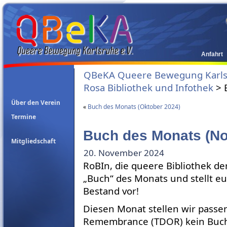
Anfahrt
QBeKA Queere Bewegung Karlsr
Rosa Bibliothek und Infothek
>
Über den Verein
«
Buch des Monats (Oktober 2024)
Termine
Buch des Monats (N
Mitgliedschaft
20. November 2024
RoBIn, die queere Bibliothek d
„Buch“ des Monats und stellt e
Bestand vor!
Diesen Monat stellen wir pass
Remembrance (TDOR) kein Buc