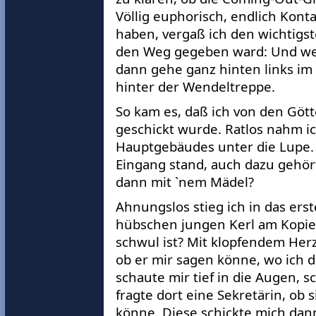
Völlig euphorisch, endlich Kon
haben, vergaß ich den wichtigst
den Weg gegeben ward: Und wen
dann gehe ganz hinten links i
hinter der Wendeltreppe.
So kam es, daß ich von den Göt
geschickt wurde. Ratlos nahm ic
Hauptgebäudes unter die Lupe.
Eingang stand, auch dazu gehör
dann mit `nem Mädel?
Ahnungslos stieg ich in das ers
hübschen jungen Kerl am Kopie
schwul ist? Mit klopfendem Herze
ob er mir sagen könne, wo ich 
schaute mir tief in die Augen, 
fragte dort eine Sekretärin, ob s
könne. Diese schickte mich dann