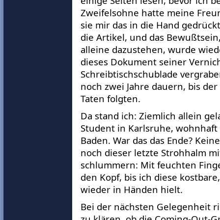
einige Seiten lesen, bevor ich be
Zweifelsohne hatte meine Freu
sie mir das in die Hand gedrück
die Artikel, und das Bewußtsein
alleine dazustehen, wurde wied
dieses Dokument seiner Vernich
Schreibtischschublade vergraben
noch zwei Jahre dauern, bis de
Taten folgten.
Da stand ich: Ziemlich allein g
Student in Karlsruhe, wohnhaft
Baden. War das das Ende? Kein
noch dieser letzte Strohhalm 
schlummern: Mit feuchten Finge
den Kopf, bis ich diese kostbare
wieder in Händen hielt.
Bei der nächsten Gelegenheit ri
zu klären, ob die Coming-Out-G